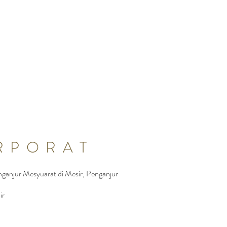
at di Mesir Pengurusan Acara Korporat Mesir
r
RPORAT
ganjur Mesyuarat di Mesir, Penganjur
ir