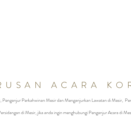
r Pengurusan Acara Korporat Syarikat di Mesir Pengurusan Acara Korpor
Penganjur Acara Syarikat Mesir Penganjur Acara Korporat Mesi
RUSAN ACARA KO
r, Penganjur Perkahwinan Mesir dan Menganjurkan Lawatan di Mesir, Pen
ersidangan di Mesir, jika anda ingin menghubungi Penganjur Acara di Mes