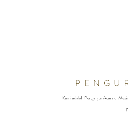
Syarikat Pengurusan Acara di Mesi
PENGU
Kami adalah Penganjur Acara di Mesi
P