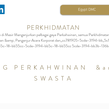
Egypt DMC
PERKHIDMATAN
 di Mesir Menganjurkan pelbagai gaya Perkahwinan, semua Perkhidmata
dirian &amp; Penganjur Acara Korporat dan_cc781905-5cde-3194-bb
b5c-18-bb55cc-5cde-3194-bb5c-18-bb55cc 5cde-3194-bb3b-136ba
G PERKAHWINAN &am
SWASTA