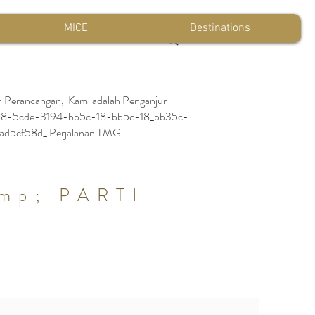
MICE
Destinations
n Perancangan, Kami adalah Penganjur
_5c18-5cde-3194-bb5c-18-bb5c-18_bb35c-
d5cf58d_ Perjalanan TMG
p; PARTI